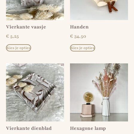
Vierkante vaasje
Handen
€
5,25
€
34,50
Kies je opties
Kies je opties
Vierkante dienblad
Hexagone lamp