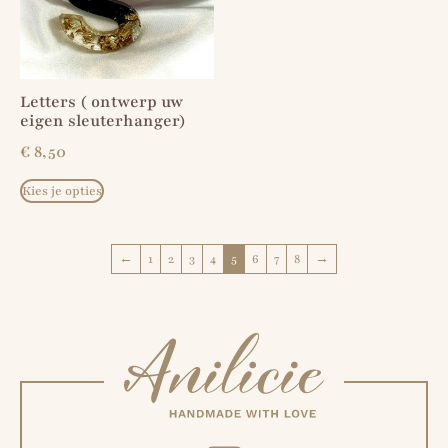
Letters ( ontwerp uw
eigen sleuterhanger)
€
8,50
Kies je opties
←
1
2
3
4
5
6
7
8
→