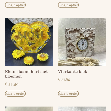
Kies je opties
Kies je opties
Klein staand hart met
Vierkante klok
bloemen
€
57,85
€
39,50
Kies je opties
Kies je opties