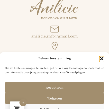
anilicie.info@gmail.com
L. Van Hoeymissenstraat 6,
Beheer toestemming
Malderen, België
Om de beste ervaringen te bieden, gebruiken wij technologieën zoals cookies
om informatie over je apparaat op te slaan en/of te raadplegen.
+32 492 51 56 42
Accepteren
Weigeren
0