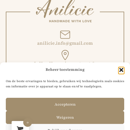
anilicie.info@gmail.com
L. Van Hoeymissenstraat 6,
Beheer toestemming
Malderen, België
Om de beste ervaringen te bieden, gebruiken wij technologieën zoals cookies
om informatie over je apparaat op te slaan en/of te raadplegen.
+32 492 51 56 42
Accepteren
Weigeren
0