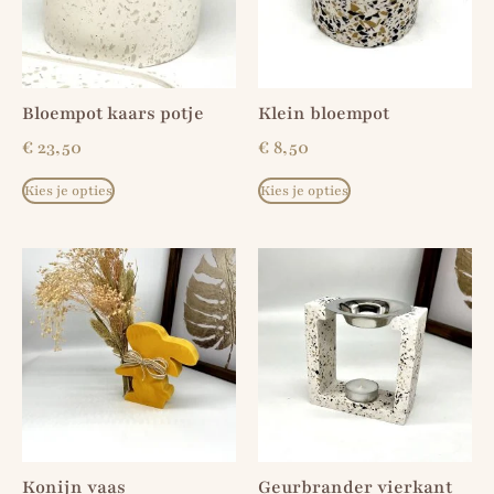
Bloempot kaars potje
Klein bloempot
€
23,50
€
8,50
Kies je opties
Kies je opties
Konijn vaas
Geurbrander vierkant