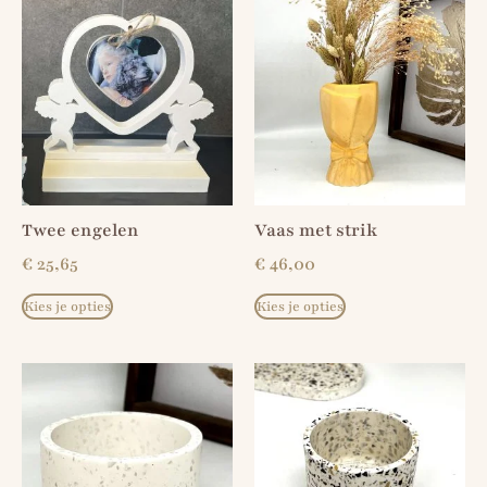
Twee engelen
Vaas met strik
€
25,65
€
46,00
Kies je opties
Kies je opties