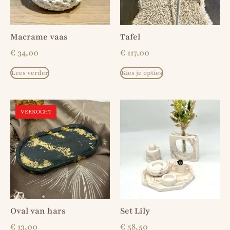
Macrame vaas
Tafel
€
34,00
€
117,00
Lees verder
Kies je opties
VERKOCHT
Oval van hars
Set Lily
€
13,00
€
58,50