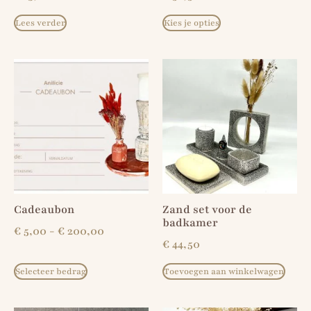
Lees verder
Kies je opties
Cadeaubon
Zand set voor de
badkamer
€
5,00
-
€
200,00
€
44,50
Selecteer bedrag
Toevoegen aan winkelwagen