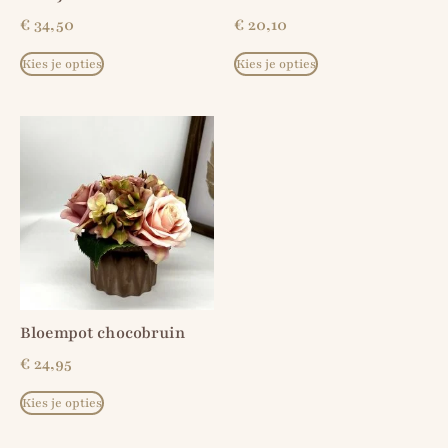
€
34,50
€
20,10
Kies je opties
Kies je opties
Bloempot chocobruin
€
24,95
Kies je opties