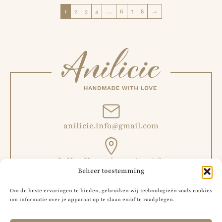
1
2
3
4
…
6
7
8
→
anilicie.info@gmail.com
L. Van Hoeymissenstraat 6,
Beheer toestemming
Malderen, België
Om de beste ervaringen te bieden, gebruiken wij technologieën zoals cookies
om informatie over je apparaat op te slaan en/of te raadplegen.
+32 492 51 56 42