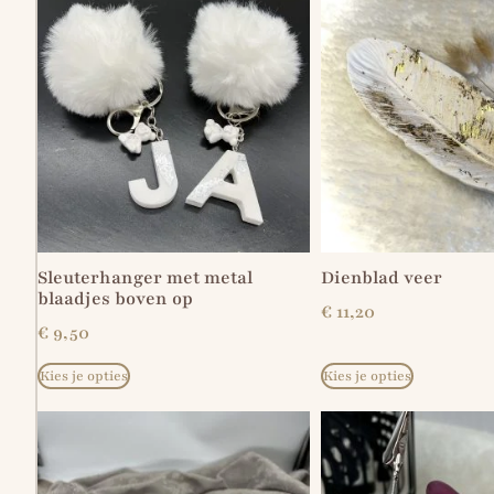
Sleuterhanger met metal
Dienblad veer
blaadjes boven op
€
11,20
€
9,50
Kies je opties
Kies je opties