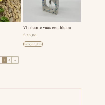
Vierkante vaas een bloem
€
20,00
Kies je opties
6
7
8
→