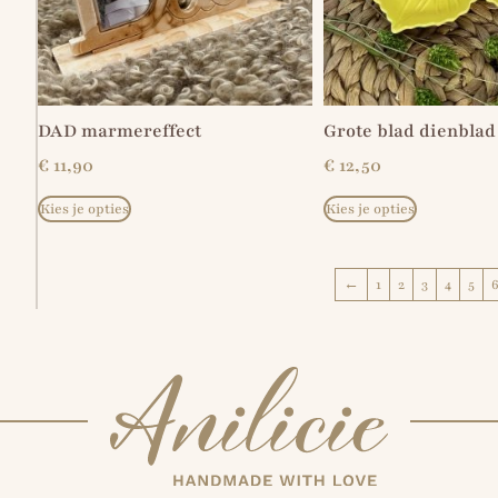
DAD marmereffect
Grote blad dienblad
€
11,90
€
12,50
Kies je opties
Kies je opties
←
1
2
3
4
5