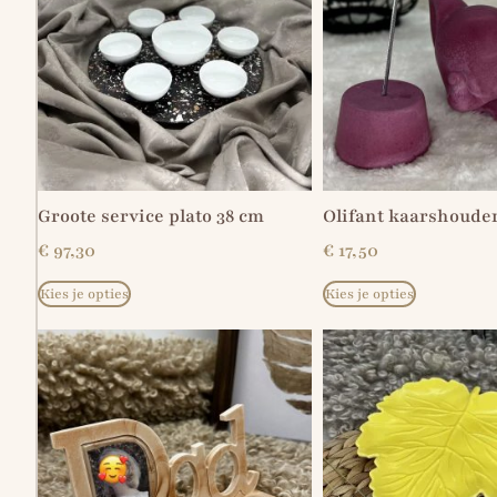
Groote service plato 38 cm
Olifant kaarshoude
€
97,30
€
17,50
Kies je opties
Kies je opties