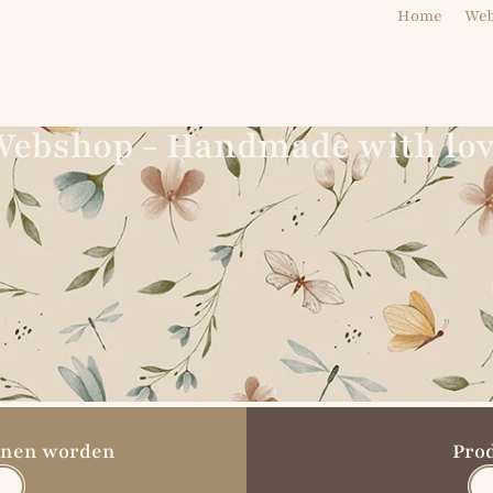
Home
We
ebshop - Handmade with lo
unnen worden
Pro