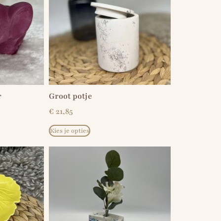
r
Groot potje
€
21,85
Kies je opties