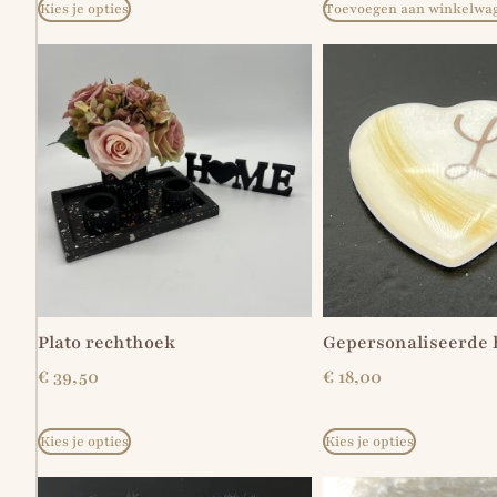
Kies je opties
Toevoegen aan winkelwa
Plato rechthoek
Gepersonaliseerde 
€
39,50
€
18,00
Kies je opties
Kies je opties