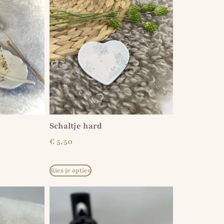
Schaltje hard
€
5,50
Kies je opties