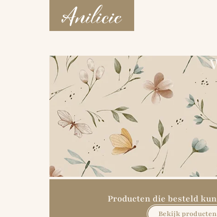
W
Producten die besteld k
Bekijk producten