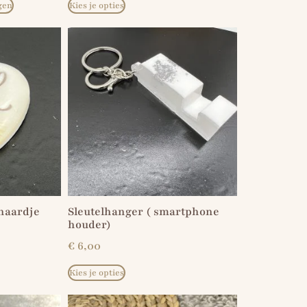
gen
Kies je opties
haardje
Sleutelhanger ( smartphone
houder)
€
6,00
Kies je opties