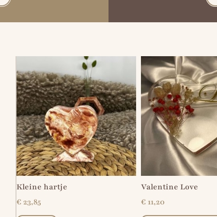
Kleine hartje
Valentine Love
€
23,85
€
11,20