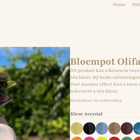
Home
We
Bloempot Olif
Dit product kan u kiezen in twee
één kleur. Bij beide uitvoeringe
Voor marmer effect kies u twee o
selecteert u één kleur.
Beschikbaar via nabestelling
Kleur Acrystal