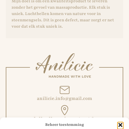
Mijn doel is om een ​​kwaliteitsproduct te leveren
zonder het gevoel van massaproductie. Elk stuk is
uniek. Luchtbellen komen van nature voor in
steenmengsels. Dit is geen defect, maar zorgt er net
voor dat elk stuk uniek is.
anilicie.info@gmail.com
L. Van Hoeymissenstraat 6,
Beheer toestemming
Malderen, België