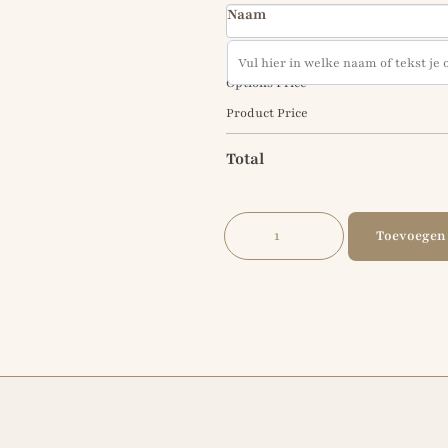
Naam
Options Price
Product Price
Total
Toevoegen