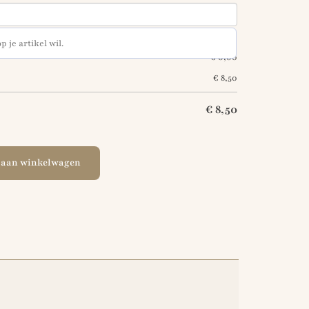
€
0,00
€
8,50
€
8,50
 aan winkelwagen