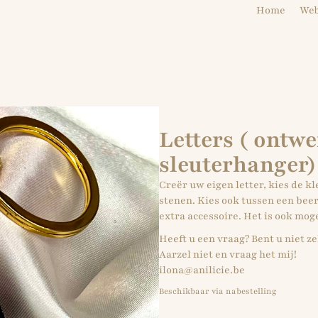
Home
We
Letters ( ontw
sleuterhanger)
Creër uw eigen letter, kies de kl
stenen. Kies ook tussen een beer
extra accessoire. Het is ook mog
Heeft u een vraag? Bent u niet z
Aarzel niet en vraag het mij!
ilona@anilicie.be
Beschikbaar via nabestelling