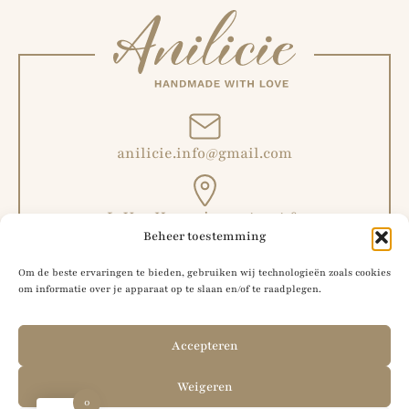
anilicie.info@gmail.com
L. Van Hoeymissenstraat 6,
Beheer toestemming
Malderen, België
Om de beste ervaringen te bieden, gebruiken wij technologieën zoals cookies
om informatie over je apparaat op te slaan en/of te raadplegen.
+32 492 51 56 42
Accepteren
Weigeren
0