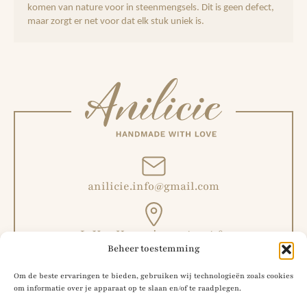
komen van nature voor in steenmengsels. Dit is geen defect,
maar zorgt er net voor dat elk stuk uniek is.
anilicie.info@gmail.com
L. Van Hoeymissenstraat 6,
Beheer toestemming
Malderen, België
Om de beste ervaringen te bieden, gebruiken wij technologieën zoals cookies
om informatie over je apparaat op te slaan en/of te raadplegen.
+32 492 51 56 42