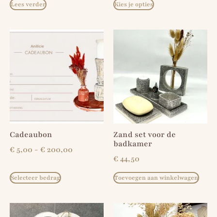
Lees verder
Kies je opties
Cadeaubon
Zand set voor de
badkamer
€
5,00
-
€
200,00
€
44,50
Selecteer bedrag
Toevoegen aan winkelwagen