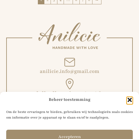
anilicie.info@gmail.com
L. Van Hoeymissenstraat 6,
Beheer toestemming
Malderen, België
Om de beste ervaringen te bieden, gebruiken wij technologieën zoals cookies
om informatie over je apparaat op te slaan en/of te raadplegen.
+32 492 51 56 42
Accepteren