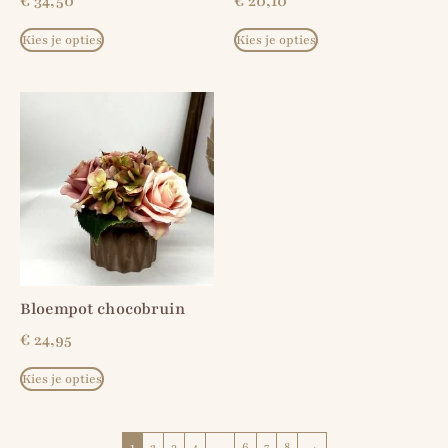
€
34,50
€
20,10
Kies je opties
Kies je opties
Bloempot chocobruin
€
24,95
Kies je opties
1
2
3
4
…
6
7
8
→