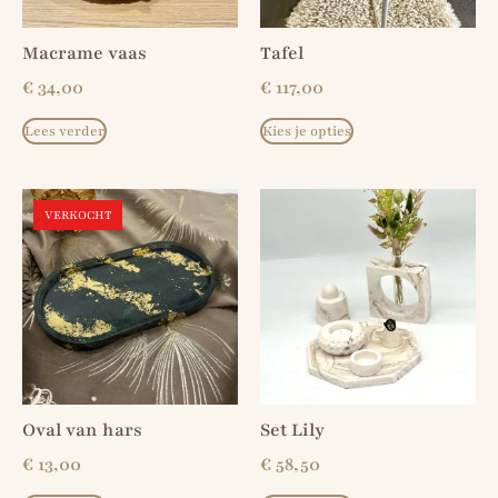
Macrame vaas
Tafel
€
34,00
€
117,00
Lees verder
Kies je opties
VERKOCHT
Oval van hars
Set Lily
€
13,00
€
58,50