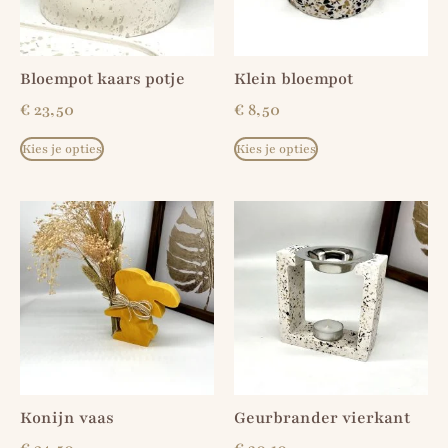
Bloempot kaars potje
Klein bloempot
€
23,50
€
8,50
Kies je opties
Kies je opties
Konijn vaas
Geurbrander vierkant