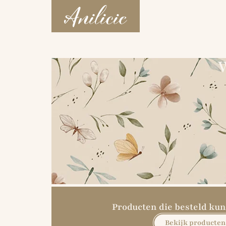
W
Producten die besteld k
Bekijk producten