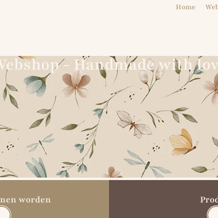
Home
We
ebshop - Handmade with lo
unnen worden
Pro