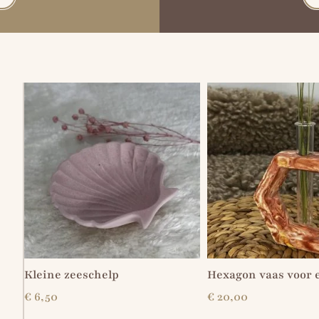
Kleine zeeschelp
Hexagon vaas voor 
€
6,50
€
20,00