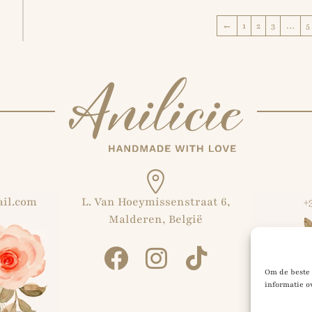
←
1
2
3
…
5
ail.com
L. Van Hoeymissenstraat 6,
+
Malderen, België
Om de beste 
informatie o