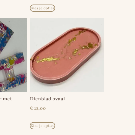
Kies je opties
r met
Dienblad ovaal
€
13,00
Kies je opties