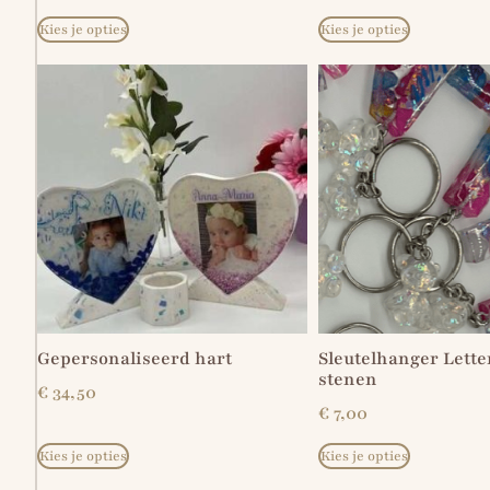
Kies je opties
Kies je opties
Gepersonaliseerd hart
Sleutelhanger Lette
stenen
€
34,50
€
7,00
Kies je opties
Kies je opties