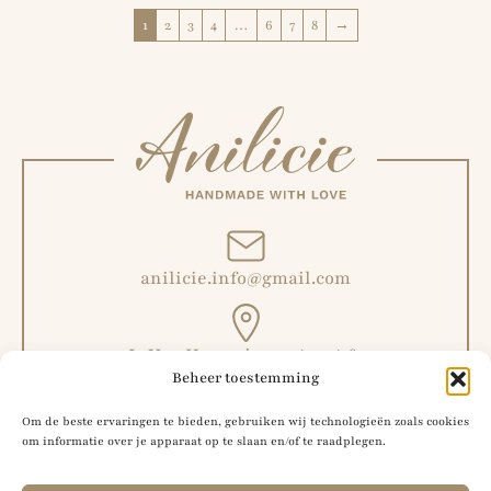
1
2
3
4
…
6
7
8
→
anilicie.info@gmail.com
L. Van Hoeymissenstraat 6,
Beheer toestemming
Malderen, België
Om de beste ervaringen te bieden, gebruiken wij technologieën zoals cookies
om informatie over je apparaat op te slaan en/of te raadplegen.
+32 492 51 56 42