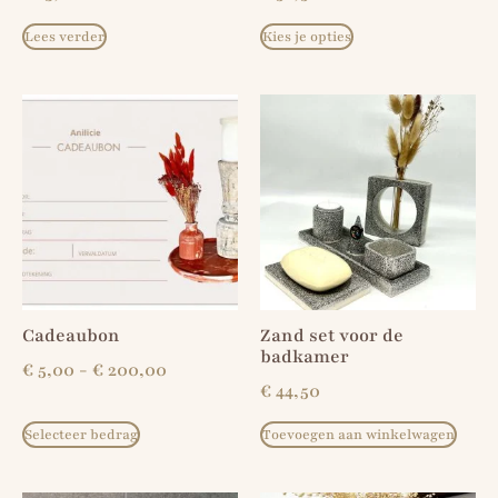
Lees verder
Kies je opties
Cadeaubon
Zand set voor de
badkamer
€
5,00
-
€
200,00
€
44,50
Selecteer bedrag
Toevoegen aan winkelwagen