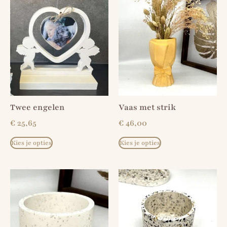
Twee engelen
Vaas met strik
€
25,65
€
46,00
Kies je opties
Kies je opties