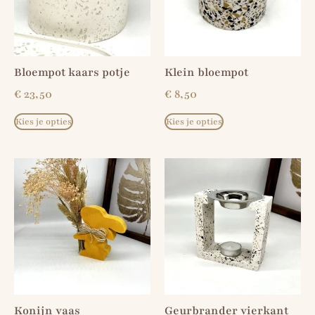
Bloempot kaars potje
Klein bloempot
€
23,50
€
8,50
Kies je opties
Kies je opties
Konijn vaas
Geurbrander vierkant