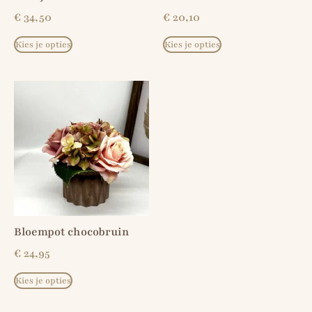
€
34,50
€
20,10
Kies je opties
Kies je opties
Bloempot chocobruin
€
24,95
Kies je opties