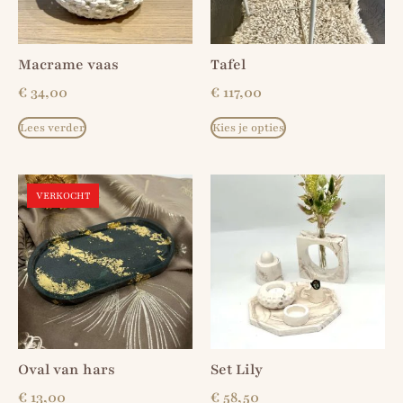
Macrame vaas
Tafel
€
34,00
€
117,00
Lees verder
Kies je opties
VERKOCHT
Oval van hars
Set Lily
€
13,00
€
58,50