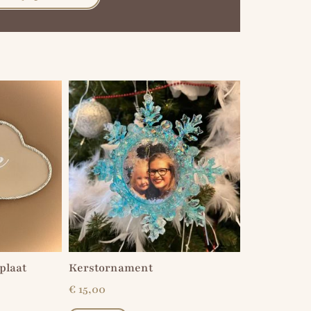
plaat
Kerstornament
€
15,00