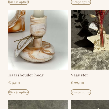
Kies je opties
Kies je opties
Kaarshouder hoog
Vaas ster
€
9,00
€
22,00
Kies je opties
Kies je opties