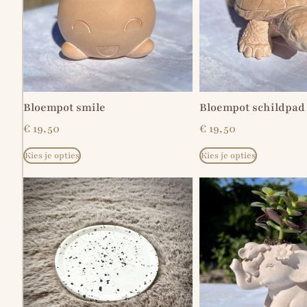
Bloempot smile
Bloempot schildpad
€
19,50
€
19,50
Kies je opties
Kies je opties