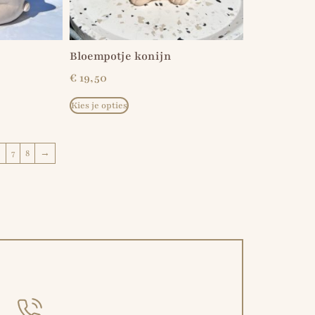
Bloempotje konijn
€
19,50
Kies je opties
6
7
8
→