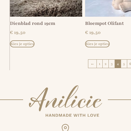
Dienblad rond 19cm
Bloempot Olifant
€
19,50
€
19,50
Kies je opties
Kies je opties
←
1
2
3
4
5