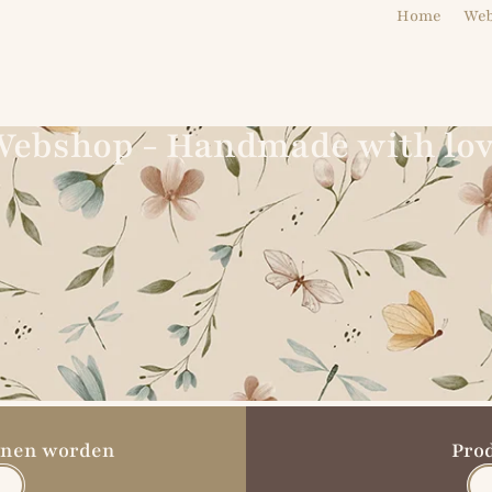
Home
We
ebshop - Handmade with lo
unnen worden
Pro