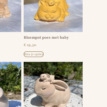
Bloempot poes met baby
€
19,50
Kies je opties