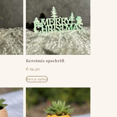
Kerstmis opschrift
€
19,50
Kies je opties