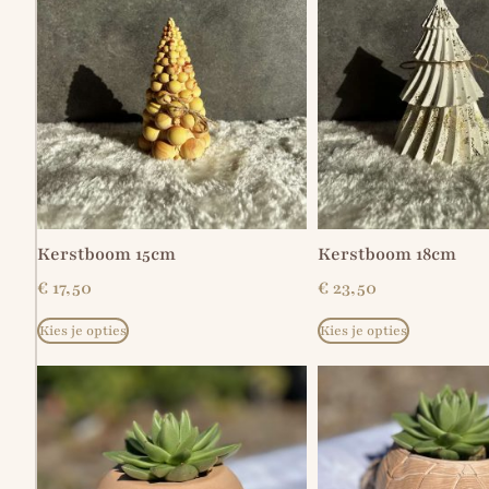
Kerstboom 15cm
Kerstboom 18cm
€
17,50
€
23,50
Kies je opties
Kies je opties