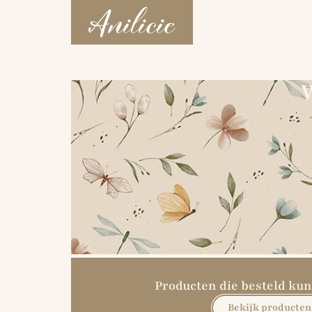
W
Producten die besteld k
Bekijk producten