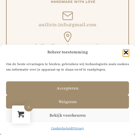
anilicie.info@gmail.com
L. Van Hoeymissenstraat 6,
Beheer toestemming
Malderen, België
Om de beste ervaringen te bieden, gebruiken wij technologieën zoals cookies
om informatie over je apparaat op te slaan en/of te raadplegen.
+32 492 51 56 42
Accepteren
Weigeren
0
Bekijk voorkeuren
Cookies
Verzending & Retour
Algemene voorwaarden
Cookiebeleid
Privacy
Privacy
Website door
Sinergio