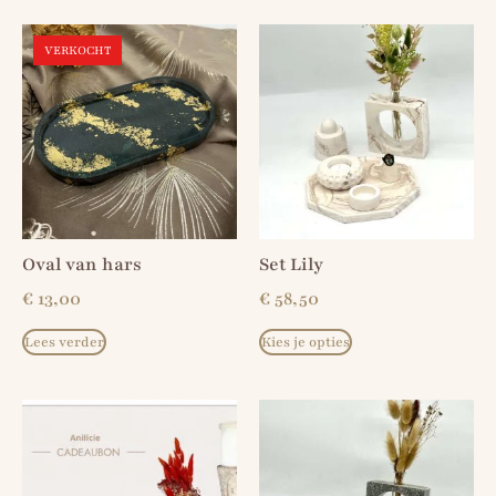
VERKOCHT
Oval van hars
Set Lily
€
13,00
€
58,50
Lees verder
Kies je opties