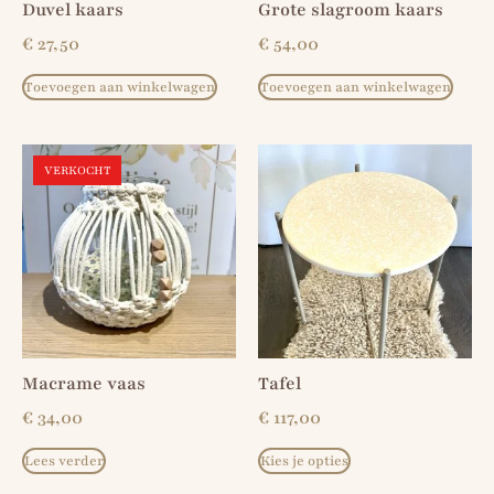
Duvel kaars
Grote slagroom kaars
€
27,50
€
54,00
Toevoegen aan winkelwagen
Toevoegen aan winkelwagen
VERKOCHT
Macrame vaas
Tafel
€
34,00
€
117,00
Lees verder
Kies je opties