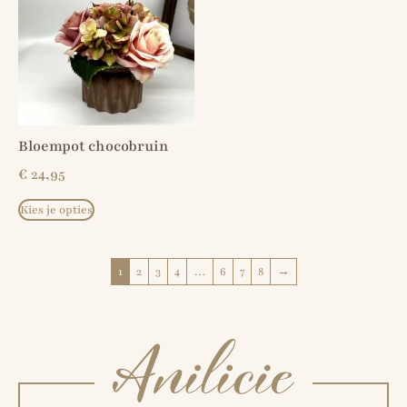
Bloempot chocobruin
€
24,95
Kies je opties
1
2
3
4
…
6
7
8
→