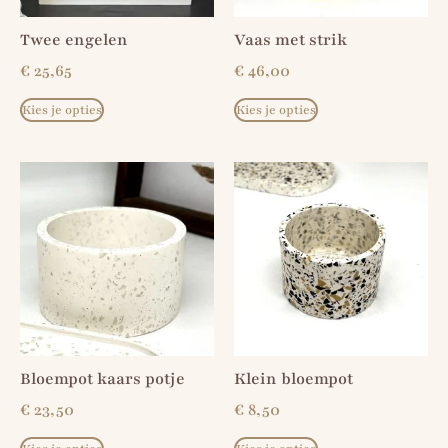
Twee engelen
Vaas met strik
€
25,65
€
46,00
Kies je opties
Kies je opties
Bloempot kaars potje
Klein bloempot
€
23,50
€
8,50