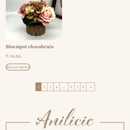
Bloempot chocobruin
€
24,95
Kies je opties
1
2
3
4
…
6
7
8
→