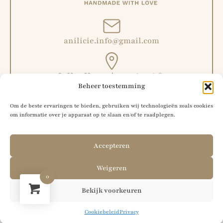
anilicie.info@gmail.com
L. Van Hoeymissenstraat 6,
Beheer toestemming
Malderen, België
Om de beste ervaringen te bieden, gebruiken wij technologieën zoals cookies
om informatie over je apparaat op te slaan en/of te raadplegen.
+32 492 51 56 42
Accepteren
Weigeren
0
Bekijk voorkeuren
Cookies
Verzending & Retour
Algemene voorwaarden
Cookiebeleid
Privacy
Privacy
Website door
Sinergio