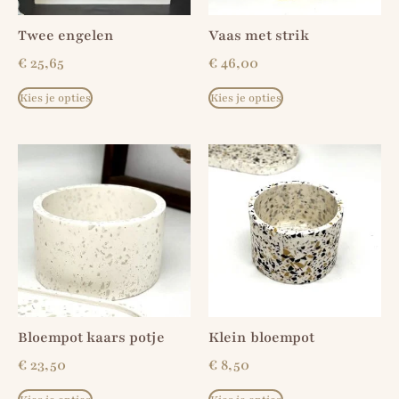
Twee engelen
Vaas met strik
€
25,65
€
46,00
Kies je opties
Kies je opties
Bloempot kaars potje
Klein bloempot
€
23,50
€
8,50