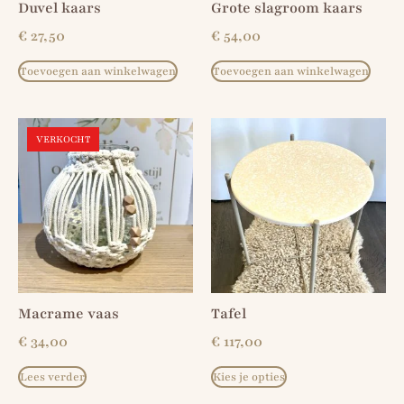
Duvel kaars
Grote slagroom kaars
€
27,50
€
54,00
Toevoegen aan winkelwagen
Toevoegen aan winkelwagen
VERKOCHT
Macrame vaas
Tafel
€
34,00
€
117,00
Lees verder
Kies je opties