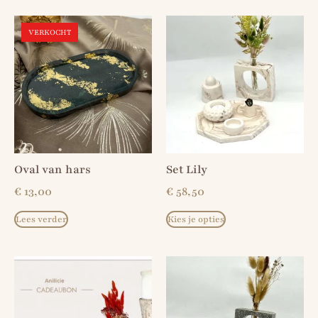
VERKOCHT
Oval van hars
Set Lily
€
13,00
€
58,50
Lees verder
Kies je opties