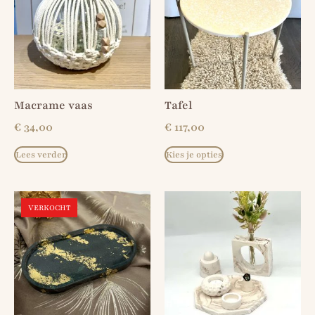
Macrame vaas
Tafel
€
34,00
€
117,00
Lees verder
Kies je opties
VERKOCHT