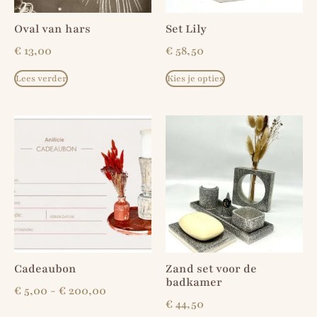
Oval van hars
Set Lily
€
13,00
€
58,50
Lees verder
Kies je opties
Cadeaubon
Zand set voor de
badkamer
€
5,00
-
€
200,00
€
44,50