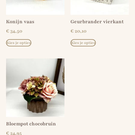
Konijn vaas
Geurbrander vierkant
€
34,50
€
20,10
Kies je opties
Kies je opties
Bloempot chocobruin
€
24,95