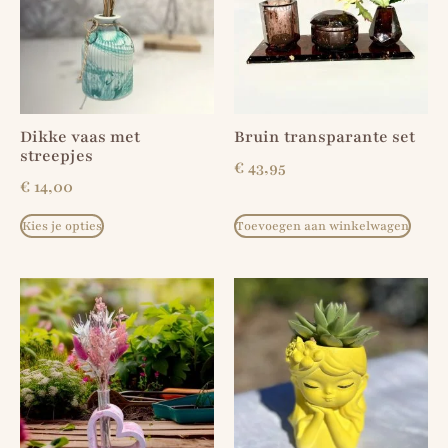
Dikke vaas met
Bruin transparante set
streepjes
€
43,95
€
14,00
Kies je opties
Toevoegen aan winkelwagen