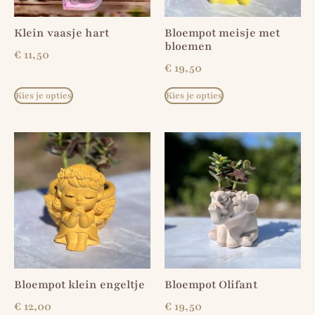
Klein vaasje hart
Bloempot meisje met
bloemen
€
11,50
€
19,50
Kies je opties
Kies je opties
Bloempot klein engeltje
Bloempot Olifant
€
12,00
€
19,50