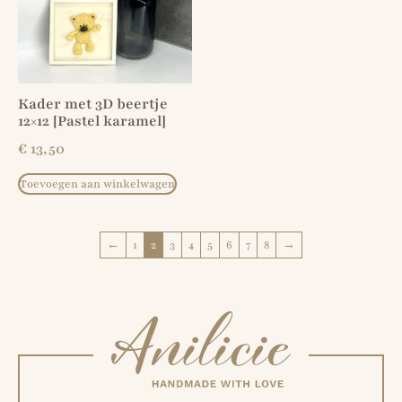
Kader met 3D beertje
12×12 [Pastel karamel]
€
13,50
Toevoegen aan winkelwagen
←
1
2
3
4
5
6
7
8
→