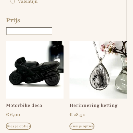
Valentijn
Prijs
Motorbike deco
Herinnering ketting
€
6,00
€
28,50
Kies je opties
Kies je opties