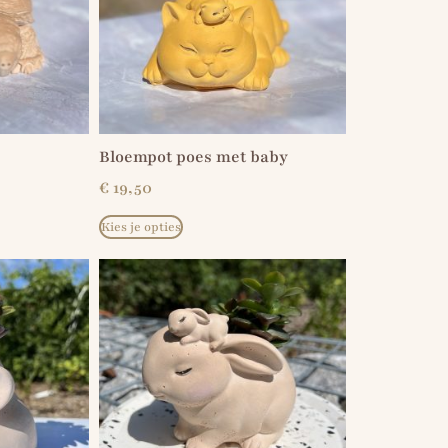
Bloempot poes met baby
€
19,50
Kies je opties