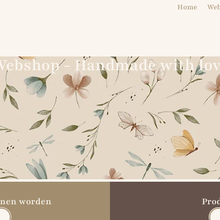
Home
We
ebshop - Handmade with lo
unnen worden
Pro