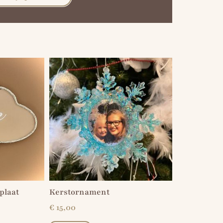
plaat
Kerstornament
€
15,00