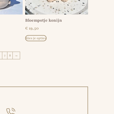
Bloempotje konijn
€
19,50
Kies je opties
6
7
8
→