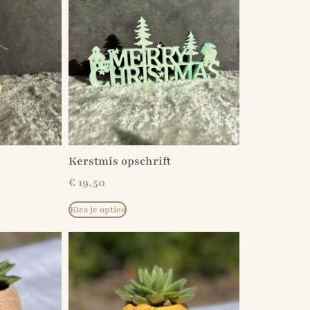
Kerstmis opschrift
€
19,50
Kies je opties