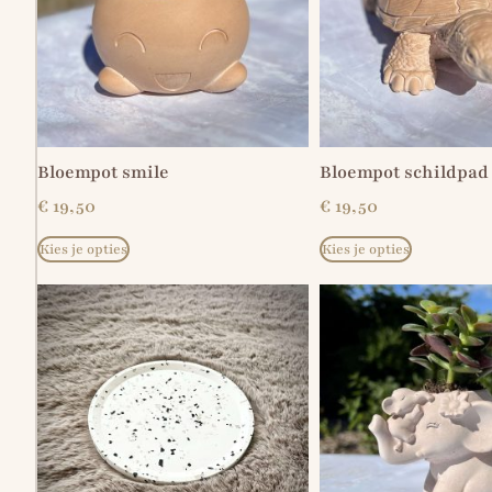
Bloempot smile
Bloempot schildpad
€
19,50
€
19,50
Kies je opties
Kies je opties