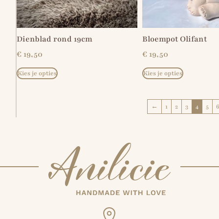
Dienblad rond 19cm
Bloempot Olifant
€
19,50
€
19,50
Kies je opties
Kies je opties
←
1
2
3
4
5