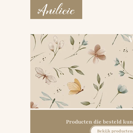
W
Producten die besteld k
Bekijk producten