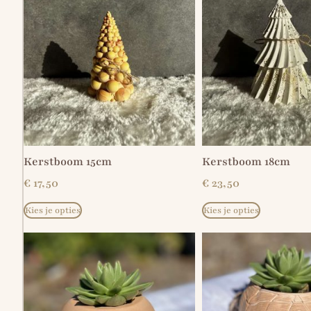
Kerstboom 15cm
Kerstboom 18cm
€
17,50
€
23,50
Kies je opties
Kies je opties