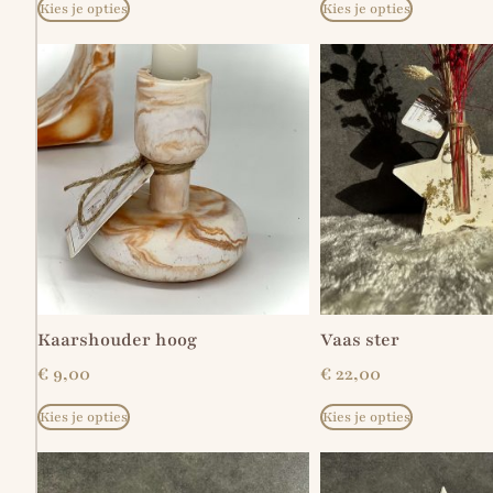
Kies je opties
Kies je opties
Kaarshouder hoog
Vaas ster
€
9,00
€
22,00
Kies je opties
Kies je opties