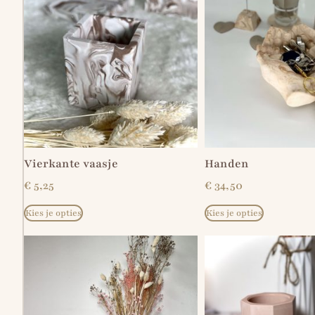
Vierkante vaasje
Handen
€
5,25
€
34,50
Kies je opties
Kies je opties