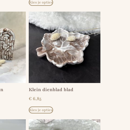
Kies je opties
en
Klein dienblad blad
€
6,85
Kies je opties