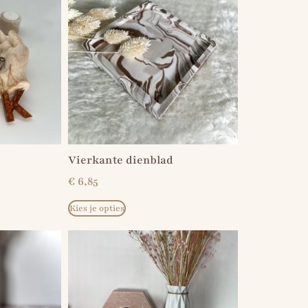
Vierkante dienblad
€
6,85
Kies je opties