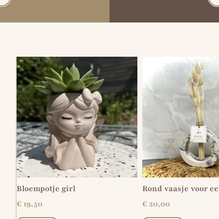
Bloempotje girl
Rond vaasje voor e
€
19,50
€
20,00