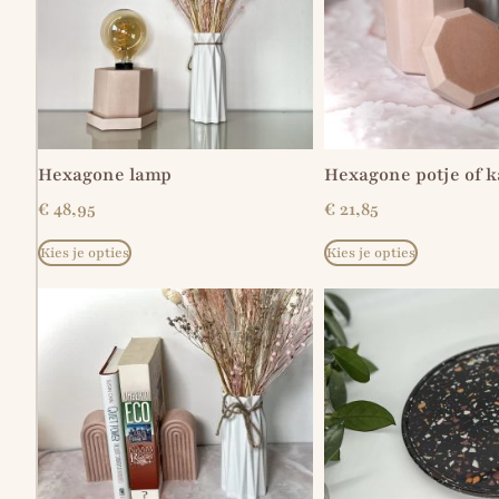
Hexagone lamp
Hexagone potje of k
€
48,95
€
21,85
Kies je opties
Kies je opties