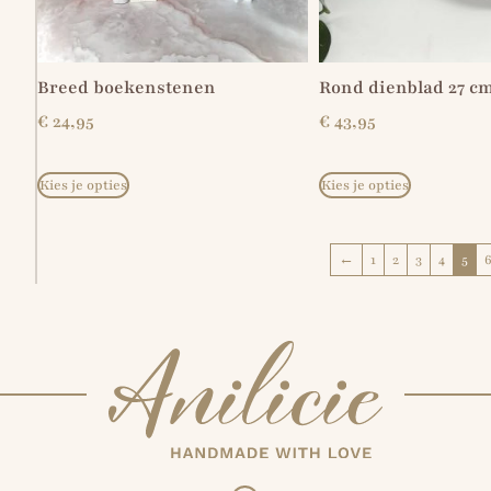
Breed boekenstenen
Rond dienblad 27 c
€
24,95
€
43,95
Kies je opties
Kies je opties
←
1
2
3
4
5