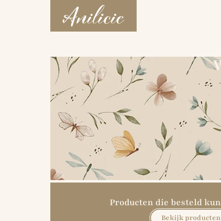
W
Producten die besteld k
Bekijk producten