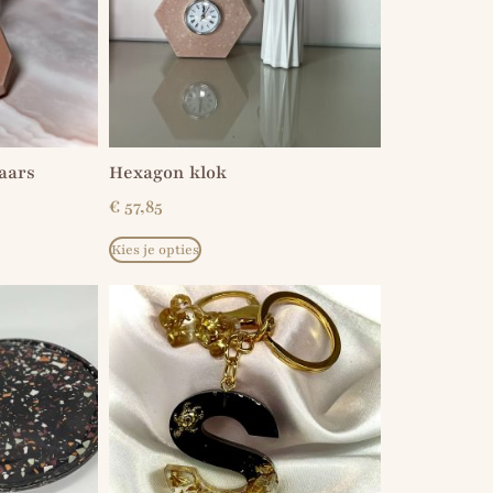
aars
Hexagon klok
€
57,85
Kies je opties