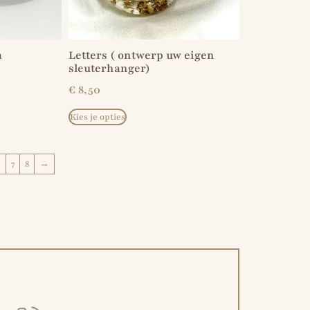
m
Letters ( ontwerp uw eigen
sleuterhanger)
€
8,50
Kies je opties
6
7
8
→