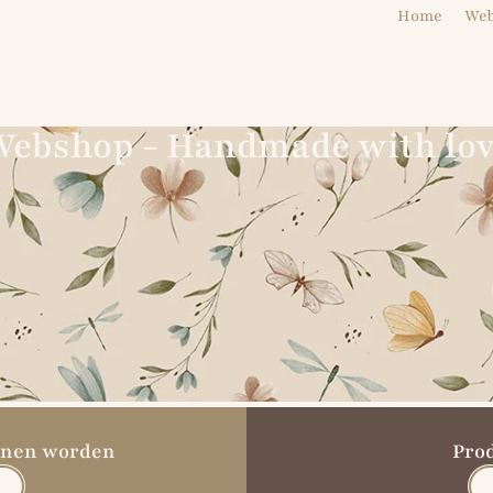
Home
We
ebshop - Handmade with lo
unnen worden
Pro