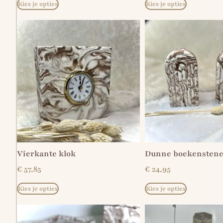
Kies je opties
Kies je opties
Vierkante klok
Dunne boekensten
€
57,85
€
24,95
Kies je opties
Kies je opties