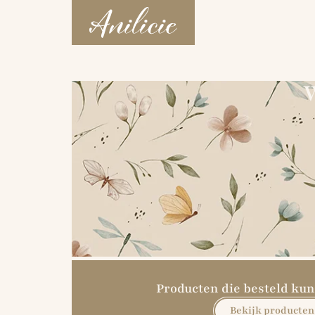
W
Producten die besteld k
Bekijk producten