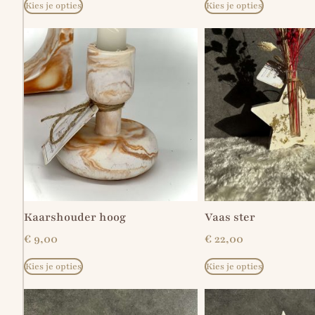
Kies je opties
Kies je opties
Kaarshouder hoog
Vaas ster
€
9,00
€
22,00
Kies je opties
Kies je opties