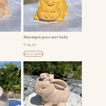
Bloempot poes met baby
€
19,50
Kies je opties