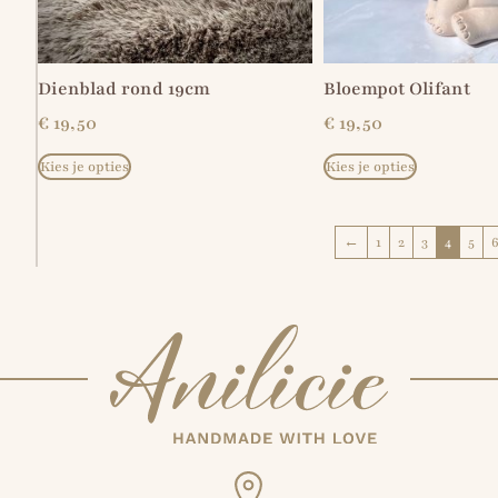
Dienblad rond 19cm
Bloempot Olifant
€
19,50
€
19,50
Kies je opties
Kies je opties
←
1
2
3
4
5