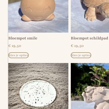
Bloempot smile
Bloempot schildpad
€
19,50
€
19,50
Kies je opties
Kies je opties