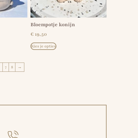
Bloempotje konijn
€
19,50
Kies je opties
6
7
8
→