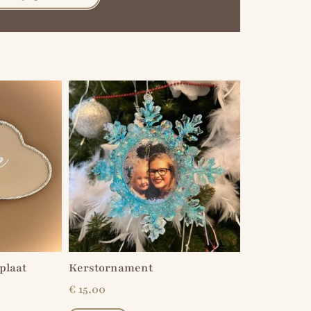
plaat
Kerstornament
€
15,00