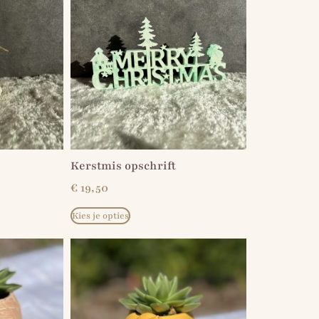
Kerstmis opschrift
€
19,50
Kies je opties