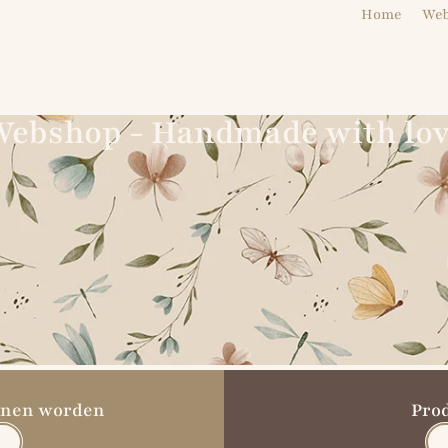
Home
We
ebshop - Handmade with lo
unnen worden
Pro