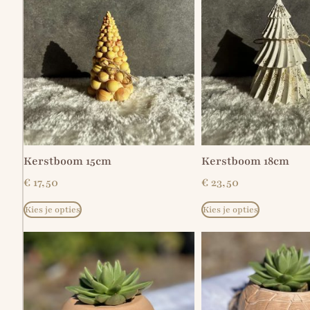
Kerstboom 15cm
Kerstboom 18cm
€
17,50
€
23,50
Kies je opties
Kies je opties